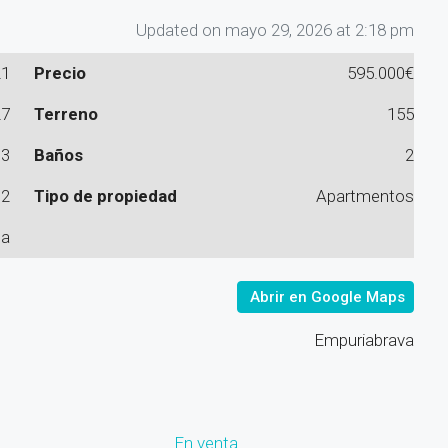
Updated on mayo 29, 2026 at 2:18 pm
21
Precio
595.000€
27
Terreno
155
3
Baños
2
2
Tipo de propiedad
Apartmentos
ta
Abrir en Google Maps
Empuriabrava
En venta