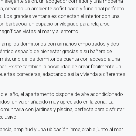
 un elegante salón, un acogedor comedor y una moderna
, creando un ambiente sofisticado y funcional perfecto
 Los grandes ventanales conectan el interior con una
n barbacoa, un espacio privilegiado para relajarse,
magníficas vistas al mar y al entorno.
 amplios dormitorios con armarios empotrados y dos
ntico espacio de bienestar gracias a su bañera de
emás, uno de los dormitorios cuenta con acceso a una
mar. Existe también la posibilidad de crear fácilmente un
uertas correderas, adaptando así la vivienda a diferentes
 el año, el apartamento dispone de aire acondicionado
ados, un valor añadido muy apreciado en la zona. La
unitaria con jardines y piscina, perfecta para disfrutar
xclusivo.
ncia, amplitud y una ubicación inmejorable junto al mar.