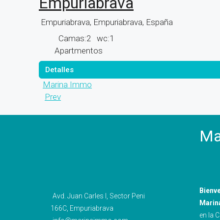
Empuriabrava
Empuriabrava, Empuriabrava, España
Camas:
2
wc:
1
Apartmentos
Detalles
Marina Immo
Prev
Ma
Bienv
Avd. Juan Carles I, Sector Peni
Marin
166C, Empuriabrava
en la 