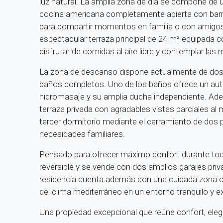
luz natural. La amplia zona de día se compone de
cocina americana completamente abierta con barra
para compartir momentos en familia o con amigos.
espectacular terraza principal de 24 m² equipada co
disfrutar de comidas al aire libre y contemplar las 
La zona de descanso dispone actualmente de dos
baños completos. Uno de los baños ofrece un auté
hidromasaje y su amplia ducha independiente. Ad
terraza privada con agradables vistas parciales al 
tercer dormitorio mediante el cerramiento de dos p
necesidades familiares.
Pensado para ofrecer máximo confort durante todo
reversible y se vende con dos amplios garajes priv
residencia cuenta además con una cuidada zona com
del clima mediterráneo en un entorno tranquilo y e
Una propiedad excepcional que reúne confort, elega