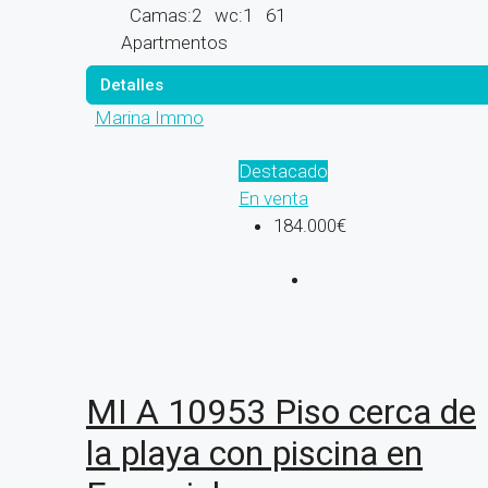
Camas:
2
wc:
1
61
Apartmentos
Detalles
Marina Immo
Destacado
En venta
184.000€
MI A 10953 Piso cerca de
la playa con piscina en