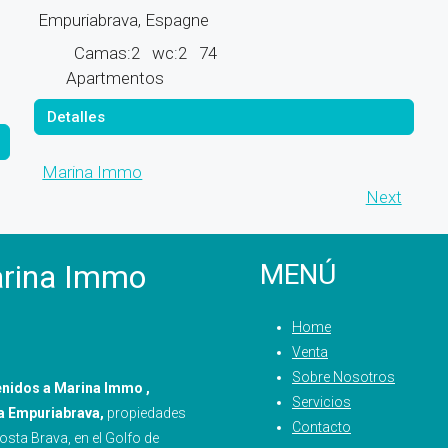
Empuriabrava, Espagne
Camas:
2
wc:
2
74
Apartmentos
Detalles
Marina Immo
Next
rina Immo
MENÚ
Home
Venta
Sobre Nosotros
enidos a Marina Immo ,
Servicios
a Empuriabrava,
propiedades
Contacto
Costa Brava, en el Golfo de