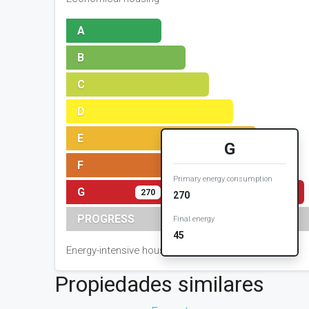
A
B
C
D
E
G
F
Primary energy consumption
G
270
270
PROGRESS
Final energy
45
Energy-intensive housing
Propiedades similares