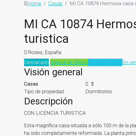
Home
Casas
MI CA 10874 Hermosa casa con 
MI CA 10874 Hermosa
turistica
Roses, España
Destacado
Bajada de Precio
EN EXCLUSIVA
En ve
Visión general
Casas
3
Tipo de propiedad
Dormitorios
Descripción
CON LICENCIA TURISTICA
Esta magnífica casa situada a sólo 100 m de la pla
ha sido completamente reformada. La planta princi