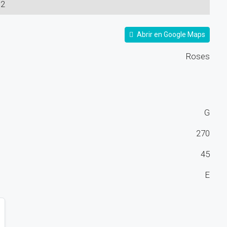
2
Abrir en Google Maps
Roses
G
270
45
E