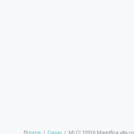
Home
Casas
MI CI 10916 Magnífica villa 