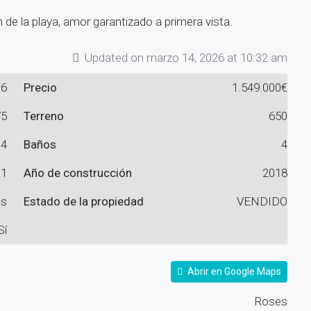
 de la playa, amor garantizado a primera vista.
Updated on marzo 14, 2026 at 10:32 am
16
Precio
1.549.000€
75
Terreno
650
4
Baños
4
1
Año de construcción
2018
as
Estado de la propiedad
VENDIDO
Sí
Abrir en Google Maps
Roses