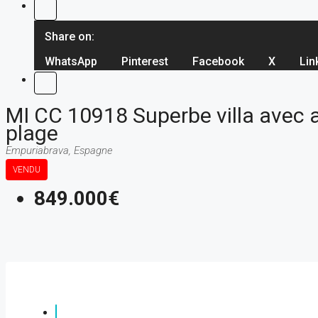
Share on:
WhatsApp
Pinterest
Facebook
X
Lin
MI CC 10918 Superbe villa avec am
plage
Empuriabrava, Espagne
VENDU
849.000€