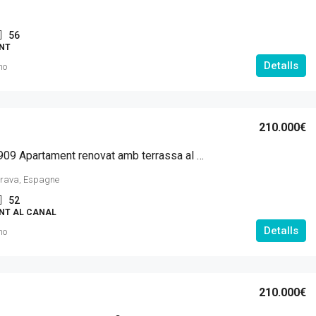
56
NT
Detalls
mo
210.000€
MI AC 10909 Apartament renovat amb terrassa al canal, 2 habitacions.
rava, Espagne
52
NT AL CANAL
Detalls
mo
210.000€