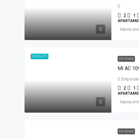
2
1
APARTAME
Marina Im
DESTACATS
EN VENDA
Empuriab
2
1
APARTAME
Marina Im
EN VENDA