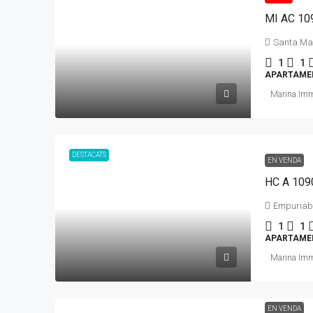
Santa Ma
1
1
APARTAME
Marina Im
DESTACATS
EN VENDA
Empuriab
1
1
APARTAME
Marina Im
EN VENDA