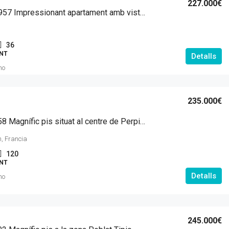
227.000€
MI CC 10957 Impressionant apartament amb vistes al mar a prop de la platja de Canyelles
36
NT
Detalls
mo
235.000€
MI A 10858 Magnífic pis situat al centre de Perpinyà
, Francia
120
NT
Detalls
mo
245.000€