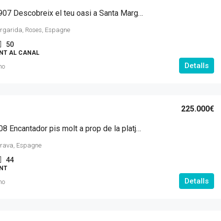
MI AC 10907 Descobreix el teu oasi a Santa Margarita!
rgarida, Roses, Espagne
50
NT AL CANAL
Detalls
mo
225.000€
HC A 10908 Encantador pis molt a prop de la platja amb 1 habitació.
rava, Espagne
44
NT
Detalls
mo