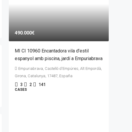
490.000€
MI CI 10960 Encantadora vila d’estil
espanyol amb piscina, jardí a Empuriabrava
Empuriabrava, Castelló d'Empúries, Alt Empordà,
Girona, Catalunya, 17487, España
3
2
141
CASES