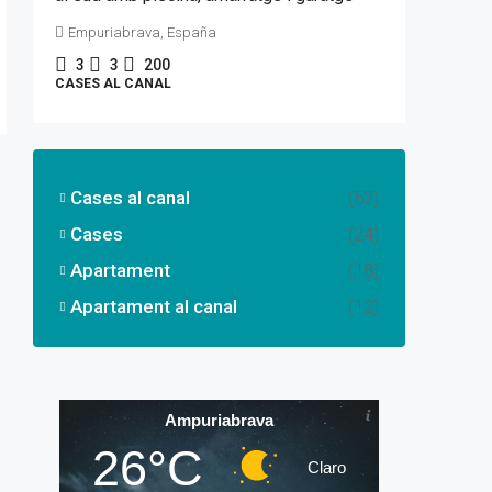
Empuriabrava, España
3
3
200
CASES AL CANAL
Cases al canal
(52)
Cases
(24)
Apartament
(18)
Apartament al canal
(12)
Ampuriabrava
26°C
Claro