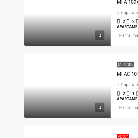
Empuriab
2
2
APARTAME
Marina Im
EN VENDA
Empuriab
2
1
APARTAME
Marina Im
VENUT