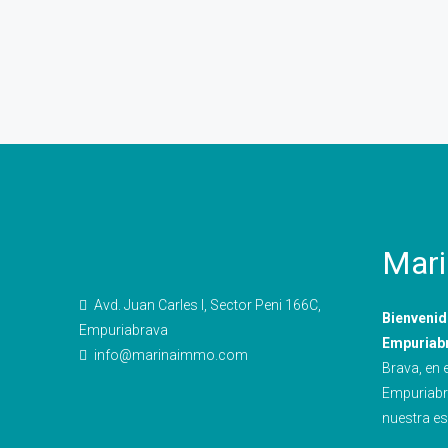
Mar
Avd. Juan Carles I, Sector Peni 166C,
Bienvenid
Empuriabrava
Empuriab
info@marinaimmo.com
Brava, en 
Empuriabr
nuestra es