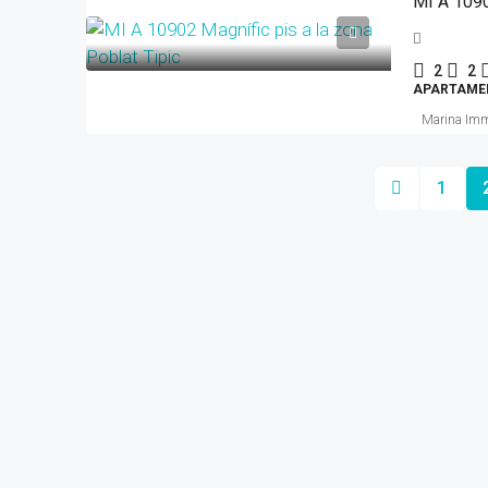
MI A 1090
2
2
APARTAME
Marina Im
1