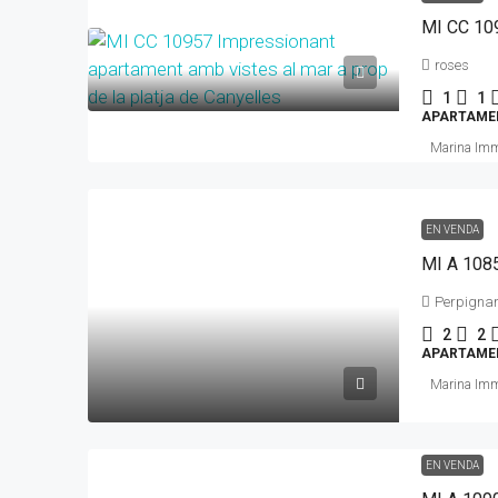
roses
1
1
APARTAME
Marina Im
EN VENDA
Perpignan
2
2
APARTAME
Marina Im
EN VENDA