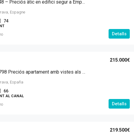
MI A 10948 – Preciós àtic en edifici segur a Empuriabrava
rava, Espagne
74
NT
Detalls
mo
215.000€
MI AC 10798 Preciós apartament amb vistes als canals orientació Sud
rava, España
66
NT AL CANAL
Detalls
mo
219.500€