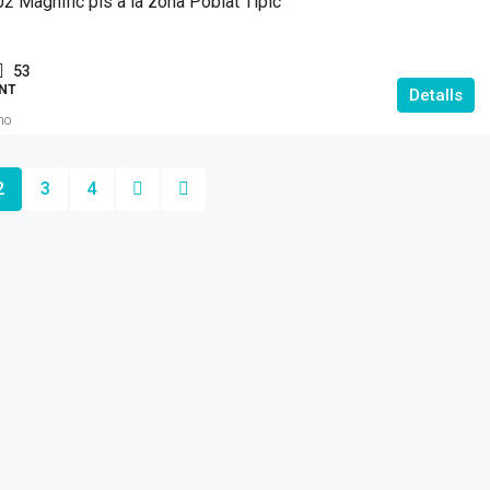
2 Magnífic pis a la zona Poblat Tipic
53
NT
Detalls
mo
2
3
4